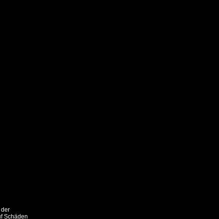
{bilder}
 der
uf Schäden