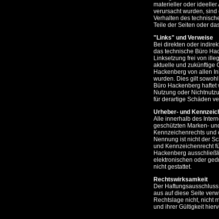
materieller oder ideelle
verursacht wurden, sind 
Verhalten des technisch
Teile der Seiten oder d
"Links" und Verweise
Bei direkten oder indire
das technische Büro Hack
Linksetzung frei von ill
aktuelle und zukünftige 
Hackenberg von allen In
wurden. Dies gilt sowohl
Büro Hackenberg haftet w
Nutzung oder Nichtnutzun
für derartige Schäden ve
Urheber- und Kennzeic
Alle innerhalb des Inte
geschützten Marken- un
Kennzeichenrechts und d
Nennung ist nicht der Sc
und Kennzeichenrecht fü
Hackenberg ausschließlic
elektronischen oder ged
nicht gestattet.
Rechtswirksamkeit
Der Haftungsausschluss 
aus auf diese Seite verw
Rechtslage nicht, nicht 
und ihrer Gültigkeit hierv