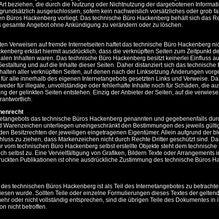
r Art beziehen, die durch die Nutzung oder Nichtnutzung der dargebotenen Informat
grundsätzlich ausgeschlossen, sofern kein nachweislich vorsätzliches oder grob fa
en Büros Hackenberg vorliegt. Das technische Büro Hackenberg behält sich das Re
as gesamte Angebot ohne Ankündigung zu verändern oder zu löschen.
kten Verweisen auf fremde Internetseiten haftet das technische Büro Hackenberg ni
enberg erklärt hiermit ausdrücklich, dass die verknüpften Seiten zum Zeitpunkt de
egalen Inhalten waren. Das technische Büro Hackenberg besitzt keinerlei Einfluss au
Gestaltung und auf die Inhalte dieser Seiten. Daher distanziert sich das technische
halten aller verknüpften Seiten, auf denen nach der Linksetzung Änderungen vo
 für alle innerhalb des eigenen Internetangebots gesetzten Links und Verweise. D
eder für illegale, unvollständige oder fehlerhafte Inhalte noch für Schäden, die au
g der gelinkten Seiten entstehen. Einzig der Anbieter der Seiten, auf die verwiese
rantwortlich.
henrecht
rnetangebots das technische Büros Hackenberg genannten und gegebenenfalls durc
d Warenzeichen unterliegen uneingeschränkt den Bestimmungen des jeweils gülti
en Besitzrechten der jeweiligen eingetragenen Eigentümer. Allein aufgrund der b
hluss zu ziehen, dass Markenzeichen nicht durch Rechte Dritter geschützt sind. D
r vom technischen Büro Hackenberg selbst erstellte Objekte steht dem technische
h selbst zu. Eine Vervielfältigung von Grafiken, Bildern Texte oder Arrangements 
ruckten Publikationen ist ohne ausdrückliche Zustimmung des technische Büros 
des technischen Büros Hackenberg ist als Teil des Internetangebotes zu betracht
iesen wurde. Sollten Teile oder einzelne Formulierungen dieses Textes der gelten
mehr oder nicht vollständig entsprechen, sind die übrigen Teile des Dokumentes in 
on nicht betroffen.