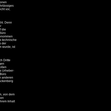
ionen
hrlässiges
cht vor,
cht. Denn
r
f die
 Büro
rgenommen
as technische
s der
n wurde, ist
h Dritte
gen
loßen
as Urheber-
 Büro
in anderen
Hackenberg
en, von dem
den
ihrem Inhalt