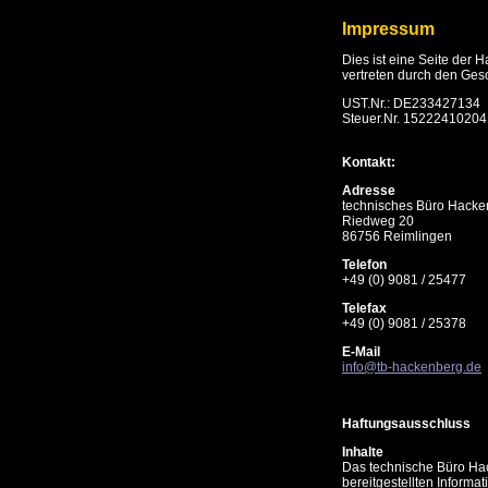
Impressum
Dies ist eine Seite der
vertreten durch den Ges
UST.Nr.: DE233427134
Steuer.Nr. 15222410204
Kontakt:
Adresse
technisches Büro Hacke
Riedweg 20
86756 Reimlingen
Telefon
+49 (0) 9081 / 25477
Telefax
+49 (0) 9081 / 25378
E-Mail
info@tb-hackenberg.de
Haftungsausschluss
Inhalte
Das technische Büro Hack
bereitgestellten Inform